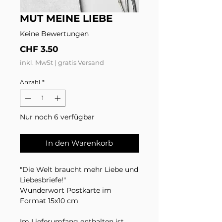
MUT MEINE LIEBE
Keine Bewertungen
Preis
CHF 3.50
inkl. MwSt
|
gratis Versand
Anzahl
*
Nur noch 6 verfügbar
In den Warenkorb
"Die Welt braucht mehr Liebe und
Liebesbriefe!"
Wunderwort Postkarte im
Format 15x10 cm
Im Lieferumfang enthalten ist