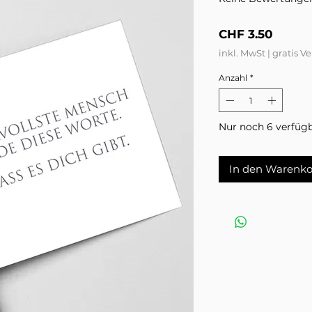
Preis
CHF 3.50
inkl. MwSt
|
gratis V
Anzahl
*
Nur noch 6 verfüg
In den Warenko