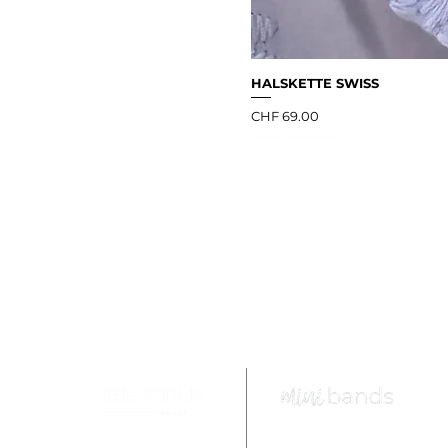
HALSKETTE SWISS
Preis
CHF 69.00
inkl. MwSt
|
gratis Versand