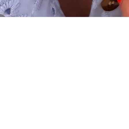
Schnellansicht
Club
Kontakt
Empfehlung
Versand & Rückgabe
Kooperationen
Reparaturen
Trends
Pflegehinweis
Schmucktutorials
Events