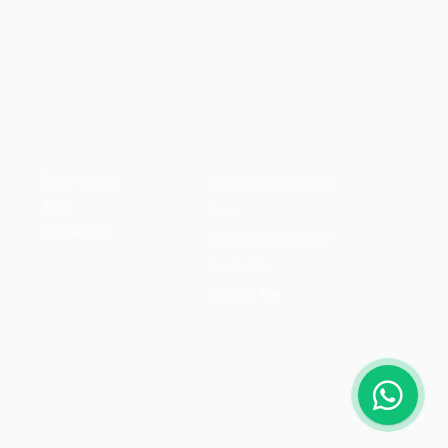
Datenschutz
Zahlungsmethoden:
AGB
Twint
Impressum
Debit-/Kreditkarten
Apple Pay
Google Pay