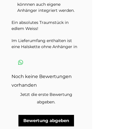
könnnen auch eigene
Anhänger integriert werden.
Ein absolutes Traumstück in
edlem Weiss!
Im Lieferumfang enthalten ist
eine Halskette ohne Anhänger in
der ausgewählten Variante.
Dekorationsmaterial und andere
Schmuckstücke auf den
Produktbildern sind nicht
Noch keine Bewertungen
inbegriffen.
vorhanden
Jetzt die erste Bewertung
abgeben.
Bewertung abgeben