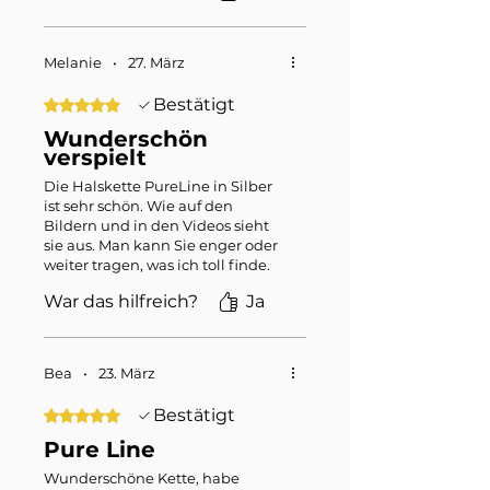
verpackt.
Es gehörtbschon zu meinen
Lieblingsstücken.
Melanie
•
27. März
Vielen Dank, Katja
Bestätigt
Mit 5 von 5 Sternen bewertet.
Wunderschön
verspielt
Die Halskette PureLine in Silber
ist sehr schön. Wie auf den
Bildern und in den Videos sieht
sie aus. Man kann Sie enger oder
weiter tragen, was ich toll finde.
Sie scheint auch robust zu sein.
War das hilfreich?
Ja
Jetzt warte ich nur noch auf die
passende Gelegenheit & das
passende Outfit, sie zu tragen.
Kann sie sehr weiterempfehlen.
Bea
•
23. März
War auch wunderschön &
liebevoll verpackt. Danke, liebe
Bestätigt
Mit 5 von 5 Sternen bewertet.
Katja 🙏🏼
Pure Line
Wunderschöne Kette, habe