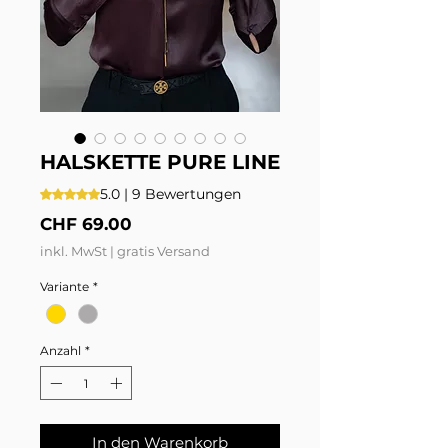
HALSKETTE PURE LINE
5.0 | 9 Bewertungen
Das Rating beträgt 5.0 von fünf Sternen, basierend auf 9
Preis
CHF 69.00
inkl. MwSt
|
gratis Versand
Variante
*
Anzahl
*
In den Warenkorb