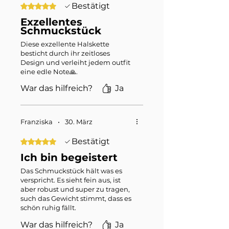
Bestätigt
Mit 5 von 5 Sternen bewertet.
Exzellentes
Schmuckstück
Diese exzellente Halskette
besticht durch ihr zeitloses
Design und verleiht jedem outfit
eine edle Note🙏.
War das hilfreich?
Ja
Franziska
•
30. März
Bestätigt
Mit 5 von 5 Sternen bewertet.
Ich bin begeistert
Das Schmuckstück hält was es
verspricht. Es sieht fein aus, ist
aber robust und super zu tragen,
such das Gewicht stimmt, dass es
schön ruhig fällt.
Die Lieferung erfogte exrem
War das hilfreich?
Ja
schnell und war toll und liebevoll