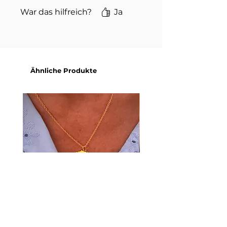
War das hilfreich?
Ja
Ähnliche Produkte
HALSKETTE SWISS
HALSKETTE GEBANY