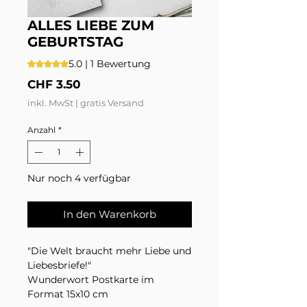
ALLES LIEBE ZUM
GEBURTSTAG
5.0 | 1 Bewertung
Das Rating beträgt 5.0 von fünf Sternen, basierend auf 1
Preis
CHF 3.50
inkl. MwSt
|
gratis Versand
Anzahl
*
Nur noch 4 verfügbar
In den Warenkorb
"Die Welt braucht mehr Liebe und
Liebesbriefe!"
Wunderwort Postkarte im
Format 15x10 cm