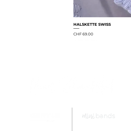
HALSKETTE SWISS
Preis
CHF 69.00
inkl. MwSt
|
gratis Versand