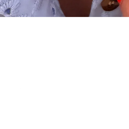
Schnellansicht
Club
Kontakt
Empfehlung
Versand & Rückgabe
Kooperationen
Reparaturen
Trends
Pflegehinweis
Schmucktutorials
Events