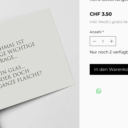
Preis
CHF 3.50
inkl. MwSt
|
gratis V
Anzahl
*
Nur noch 2 verfüg
In den Warenko