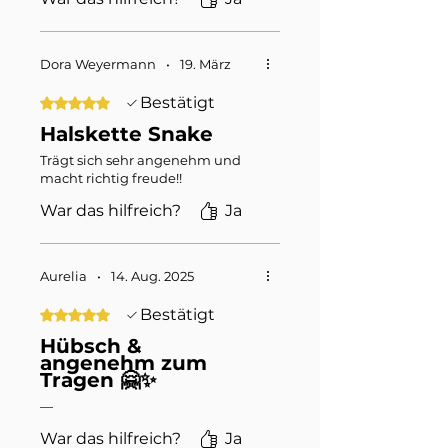
Dora Weyermann
•
19. März
Bestätigt
Mit 5 von 5 Sternen bewertet.
Halskette Snake
Trägt sich sehr angenehm und
macht richtig freude!!
War das hilfreich?
Ja
Aurelia
•
14. Aug. 2025
Bestätigt
Mit 5 von 5 Sternen bewertet.
Hübsch &
angenehm zum
Tragen 🤗✨
—
War das hilfreich?
Ja