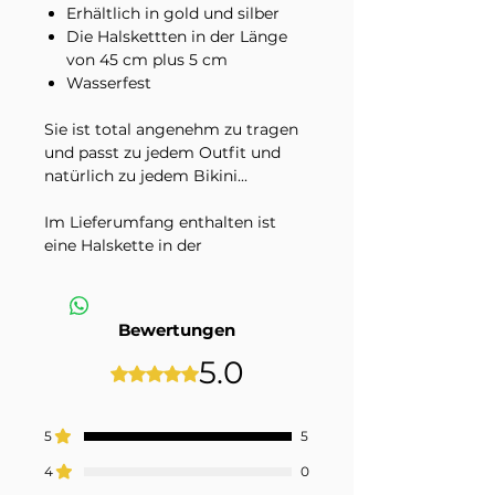
Erhältlich in gold und silber
Die Halskettten in der Länge
von 45 cm plus 5 cm
Wasserfest
Sie ist total angenehm zu tragen
und passt zu jedem Outfit und
natürlich zu jedem Bikini...
Im Lieferumfang enthalten ist
eine Halskette in der
ausgewählten Variante.
Dekorationsmaterial und andere
Schmuckstücke auf den
Bewertungen
Produktbildern sind nicht
inbegriffen.
5.0
Mit 5 von 5 Sternen bewertet.
5
5
4
0