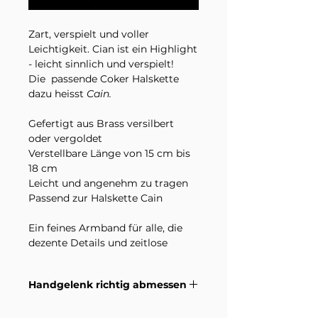
Zart, verspielt und voller
Leichtigkeit. Cian ist ein Highlight
- leicht sinnlich und verspielt!
Die passende Coker Halskette
dazu heisst
Cain.
Gefertigt aus Brass versilbert
oder vergoldet
Verstellbare Länge von 15 cm bis
18 cm
Leicht und angenehm zu tragen
Passend zur Halskette Cain
Ein feines Armband für alle, die
dezente Details und zeitlose
Eleganz lieben. ✨
Handgelenk richtig abmessen
Im Lieferumfang enthalten ist ein
Armband in der ausgewählten
Wie du dein Handgelenk richtig
Variante. Dekorationsmaterial