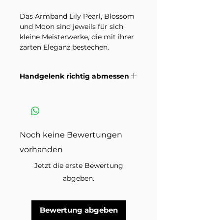
Das Armband Lily Pearl, Blossom
und Moon sind jeweils für sich
kleine Meisterwerke, die mit ihrer
zarten Eleganz bestechen.
Zusammen getragen, schaffen sie
ein harmonisches Gesamtbild. Ob
Handgelenk richtig abmessen
einzeln für einen dezenten Akzent
oder kombiniert für einen
Wie du dein Handgelenk richtig
besonderen Auftritt – jedes
misst damit die Grösse passt.
Armband erzählt seine eigene,
Anleitungsvideo >
zauberhafte Geschichte.
Noch keine Bewertungen
Elastikband
vorhanden
Geschliffener Rosenquarz 6 mm
Metallkugeln 4 mm
Jetzt die erste Bewertung
Zwischenplättchen Steringsilber
abgeben.
Bitte beachte, dass Natursteine
einzigartige und natürliche
Bewertung abgeben
Materialien sind, und daher