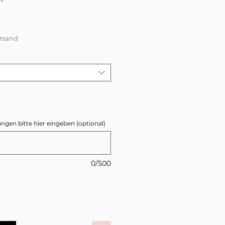
s
ersand
en bitte hier eingeben (optional)
0/500