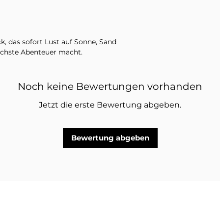
k, das sofort Lust auf Sonne, Sand
ächste Abenteuer macht.
 einzigartige und natürliche Materialien
en und Variationen in der Maserung
Noch keine Bewertungen vorhanden
Jetzt die erste Bewertung abgeben.
 ein Armband in der ausgewählten
 und andere Schmuckstücke auf den
riffen.
Bewertung abgeben