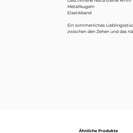
Geschliffene Natursteine 4mm
Metallkugeln
Elastikband
Ein sommerliches Lieblingsstüc
zwischen den Zehen und das n
Bitte beachte, dass Natursteine
sind und daher Farbabweichung
aufweisen können.
Im Lieferumfang enthalten ist
Variante. Dekorationsmaterial
Produktbildern sind nicht inbeg
Ähnliche Produkte