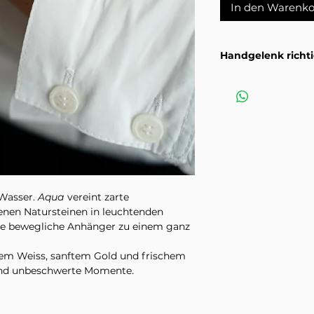
In den Warenko
Handgelenk richt
Wie du dein Handge
Grösse passt.
Anlei
Wasser.
Aqua
vereint zarte
enen Natursteinen in leuchtenden
ne bewegliche Anhänger zu einem ganz
em Weiss, sanftem Gold und frischem
 und unbeschwerte Momente.