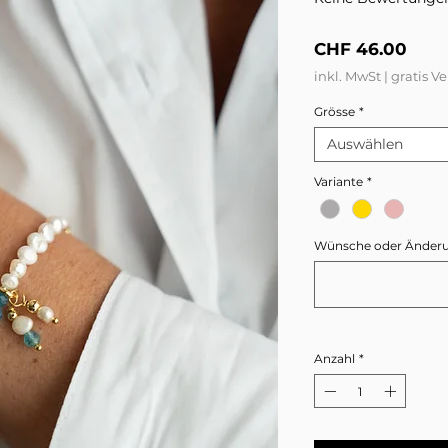
Prei
CHF 46.00
inkl. MwSt
|
gratis V
Grösse
*
Auswählen
Variante
*
Wünsche oder Änderung
Anzahl
*