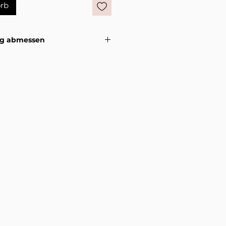
rb
ig abmessen
lenk richtig misst damit die
tungsvideo >