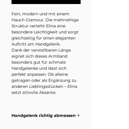
Fein, modern und mit einem
Hauch Glamour. Die mehrreihige
Struktur verleiht Elina eine
besondere Leichtigkeit und sorgt
gleichzeitig für einen eleganten
Auftritt am Handgelenk.
Dank der verstellbaren Länge
eignet sich dieses Armband
besonders gut für schmale
Handgelenke und lässt sich
perfekt anpassen. Ob alleine
getragen oder als Ergänzung zu
anderen Lieblingsstücken – Elina
setzt stilvolle Akzente.
Mehrreihiges Armband aus
BrassVergoldet oder versilbert
Handgelenk richtig abmessen
Länge verstellbar von 15 cm bis 18
cm
Wie du dein Handgelenk richtig
Besonders geeignet für schmale