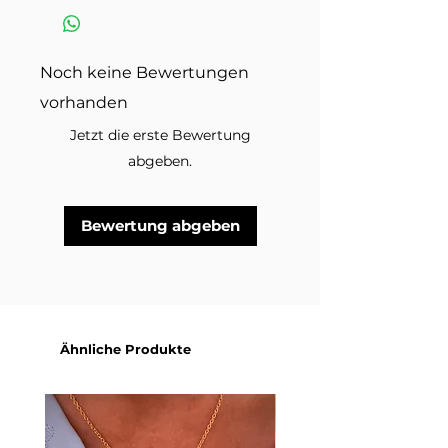
misst damit die Grösse passt.
Anleitungsvideo >
Im Lieferumfang enthalten ist ein
Armband in der ausgewählten
Noch keine Bewertungen
Variante. Dekorationsmaterial
vorhanden
und andere Schmuckstücke auf
den Produktbildern sind nicht
Jetzt die erste Bewertung
inbegriffen.
abgeben.
Bewertung abgeben
Ähnliche Produkte