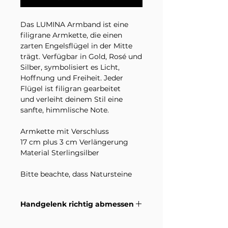
Das LUMINA Armband ist eine
filigrane Armkette, die einen
zarten Engelsflügel in der Mitte
trägt. Verfügbar in Gold, Rosé und
Silber, symbolisiert es Licht,
Hoffnung und Freiheit. Jeder
Flügel ist filigran gearbeitet
und verleiht deinem Stil eine
sanfte, himmlische Note.
Armkette mit Verschluss
17 cm plus 3 cm Verlängerung
Material Sterlingsilber
Bitte beachte, dass Natursteine
einzigartige und natürliche
Materialien sind, und daher
Handgelenk richtig abmessen
Farbabweichungen und
Variationen in der Maserung
Wie du dein Handgelenk richtig
aufweisen können.