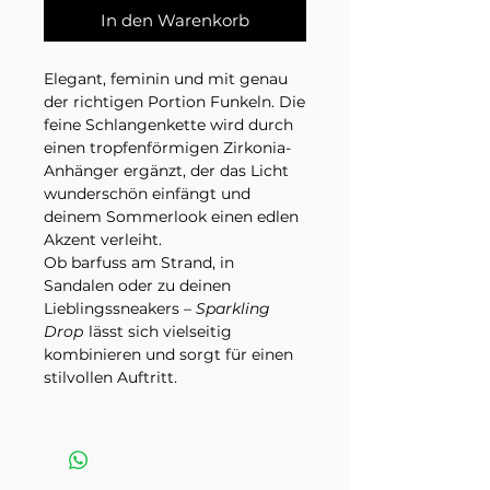
In den Warenkorb
Elegant, feminin und mit genau
der richtigen Portion Funkeln. Die
feine Schlangenkette wird durch
einen tropfenförmigen Zirkonia-
Anhänger ergänzt, der das Licht
wunderschön einfängt und
deinem Sommerlook einen edlen
Akzent verleiht.
Ob barfuss am Strand, in
Sandalen oder zu deinen
Lieblingssneakers –
Sparkling
Drop
lässt sich vielseitig
kombinieren und sorgt für einen
stilvollen Auftritt.
Edelstahl (wasserfest)
Zirkonia
Länge 21 cm + 5 cm Verlängerung