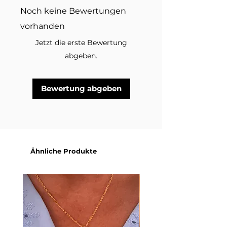
Erhältlich in Gold und Silber
Noch keine Bewertungen
Eine Fusskette, die dezent funkelt
vorhanden
und dennoch alle Blicke auf sich
Jetzt die erste Bewertung
zieht. ✨
abgeben.
Im Lieferumfang enthalten ist
eine Fusskette in der
ausgewählten Variante.
Bewertung abgeben
Dekorationsmaterial und andere
Schmuckstücke auf den
Produktbildern sind nicht
inbegriffen.
Ähnliche Produkte