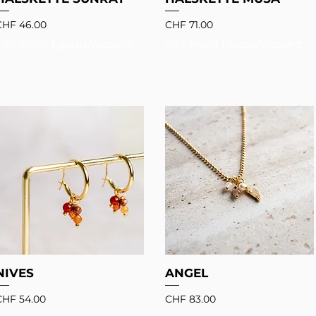
reis
Preis
CHF 46.00
CHF 71.00
inkl. MwSt
|
gratis Versand
inkl. MwSt
|
gratis Versand
NIVES
ANGEL
reis
Preis
CHF 54.00
CHF 83.00