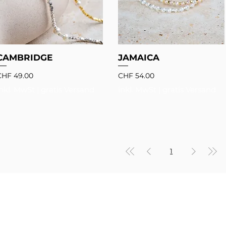
CAMBRIDGE
JAMAICA
reis
Preis
CHF 49.00
CHF 54.00
inkl. MwSt
|
gratis Versand
inkl. MwSt
|
gratis Versand
1