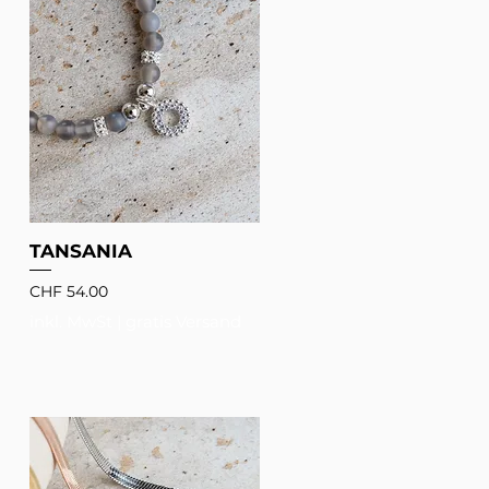
TANSANIA
Preis
CHF 54.00
inkl. MwSt
|
gratis Versand