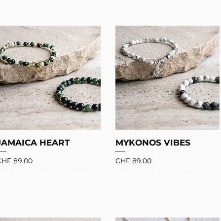
JAMAICA HEART
MYKONOS VIBES
reis
Preis
CHF 89.00
CHF 89.00
inkl. MwSt
|
gratis Versand
inkl. MwSt
|
gratis Versand