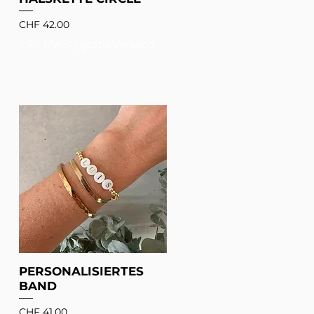
Preis
CHF 42.00
inkl. MwSt
|
gratis Versand
PERSONALISIERTES
BAND
Preis
CHF 41.00