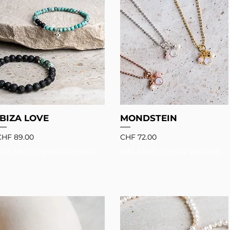
IBIZA LOVE
MONDSTEIN
reis
Preis
CHF 89.00
CHF 72.00
inkl. MwSt
|
gratis Versand
inkl. MwSt
|
gratis Versand