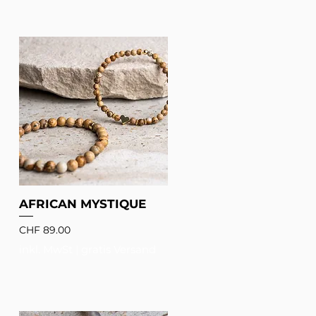
AFRICAN MYSTIQUE
Preis
CHF 89.00
inkl. MwSt
|
gratis Versand