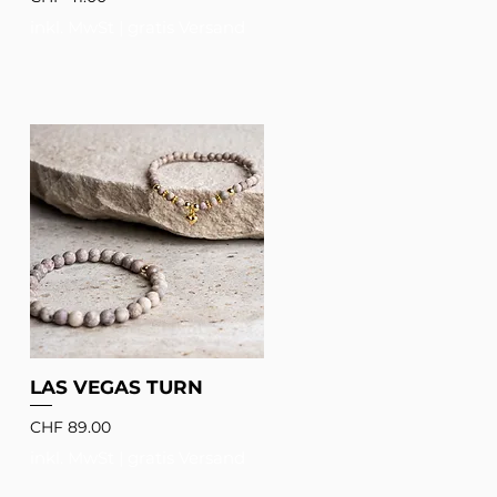
inkl. MwSt
|
gratis Versand
LAS VEGAS TURN
Preis
CHF 89.00
inkl. MwSt
|
gratis Versand