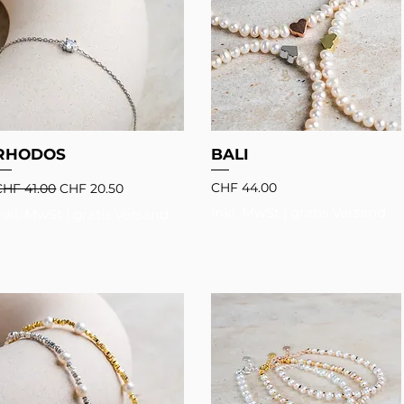
RHODOS
BALI
tandardpreis
Sale-Preis
Preis
CHF 44.00
CHF 41.00
CHF 20.50
inkl. MwSt
|
gratis Versand
inkl. MwSt
|
gratis Versand