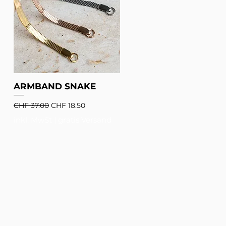
ARMBAND SNAKE
Standardpreis
Sale-Preis
CHF 37.00
CHF 18.50
inkl. MwSt
|
gratis Versand