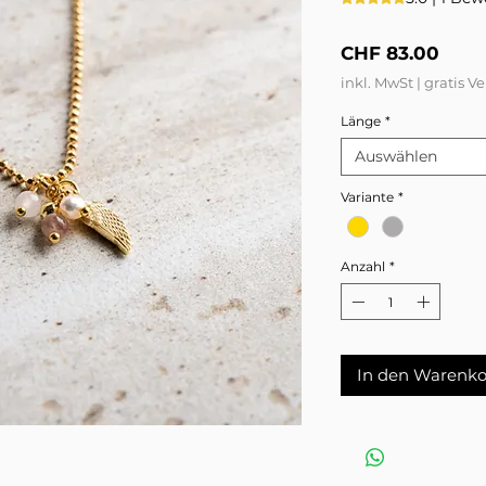
Preis
CHF 83.00
inkl. MwSt
|
gratis V
Länge
*
Auswählen
Variante
*
Anzahl
*
In den Warenko