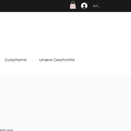
Anmelden
Gutscheine
Unsere Geschichte
wertung
 5.0 von fünf Sternen, basierend auf 1 Bewertung.