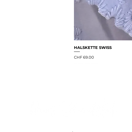
HALSKETTE SWISS
Preis
CHF 69.00
inkl. MwSt
|
gratis Versand