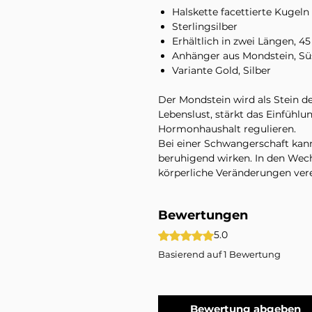
Halskette facettierte Kugel
Sterlingsilber
Erhältlich in zwei Längen, 
Anhänger aus Mondstein, Sü
Variante Gold, Silber
Der Mondstein wird als Stein d
Lebenslust, stärkt das Einfühl
Hormonhaushalt regulieren.
Bei einer Schwangerschaft kan
beruhigend wirken. In den Wechs
körperliche Veränderungen ver
Im Lieferumfang enthalten ist 
Bewertungen
Variante. Dekorationsmaterial
Produktbildern sind nicht inbeg
Mit 5 von 5 Sternen bewertet.
5.0
Basierend auf 1 Bewertung
Bewertung abgeben