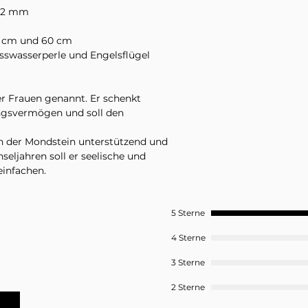
n 2 mm
45 cm und 60 cm
sswasserperle und Engelsflügel
er Frauen genannt. Er schenkt
ungsvermögen und soll den
n der Mondstein unterstützend und
eljahren soll er seelische und
einfachen.
eine Halskette in der ausgewählten
 und andere Schmuckstücke auf den
5 Sterne
riffen.
4 Sterne
3 Sterne
2 Sterne