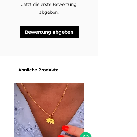
Jetzt die erste Bewertung
das ideale Accessoire, um jedes
Outfit zu vervollständigen und
abgeben.
deinen Look zu unterstreichen.
Im Lieferumfang enthalten ist
Bewertung abgeben
eine Halskette in der
ausgewählten Variante.
Dekorationsmaterial und andere
Schmuckstücke auf den
Produktbildern sind nicht
inbegriffen.
Ähnliche Produkte