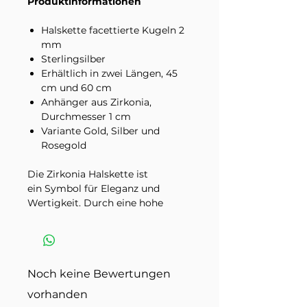
Produktinformationen
Halskette facettierte Kugeln 2
mm
Sterlingsilber
Erhältlich in zwei Längen, 45
cm und 60 cm
Anhänger aus Zirkonia,
Durchmesser 1 cm
Variante Gold, Silber und
Rosegold
Die Zirkonia Halskette ist
ein Symbol für Eleganz und
Wertigkeit. Durch eine hohe
Lichtbrechung des
funkelnden Anhängers sorgt
er für einen diamantählichen
Glanz!
Noch keine Bewertungen
Mit ihrem zeitlosen Design und
der Vielfalt an Farboptionen ist
vorhanden
die "NIGHT BLOOM HALSKETTE"