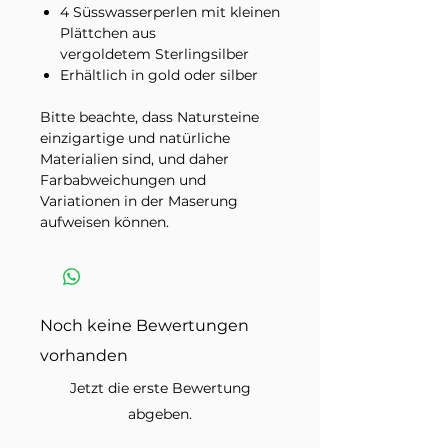
4 Süsswasserperlen mit kleinen
Plättchen aus
vergoldetem Sterlingsilber
Erhältlich in gold oder silber
Bitte beachte, dass Natursteine
einzigartige und natürliche
Materialien sind, und daher
Farbabweichungen und
Variationen in der Maserung
aufweisen können.
Im Lieferumfang enthalten ist ein
Armband in der ausgewählten
Variante. Dekorationsmaterial
Noch keine Bewertungen
und andere Schmuckstücke auf
den Produktbildern sind nicht
vorhanden
inbegriffen.
Jetzt die erste Bewertung
abgeben.