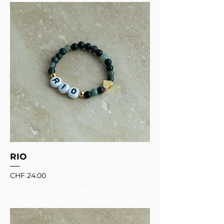
RIO
Preis
CHF 24.00
inkl. MwSt
|
gratis Versand