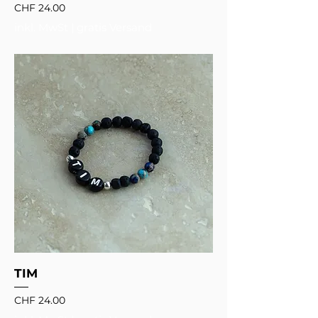
Preis
CHF 24.00
inkl. MwSt
|
gratis Versand
TIM
Preis
CHF 24.00