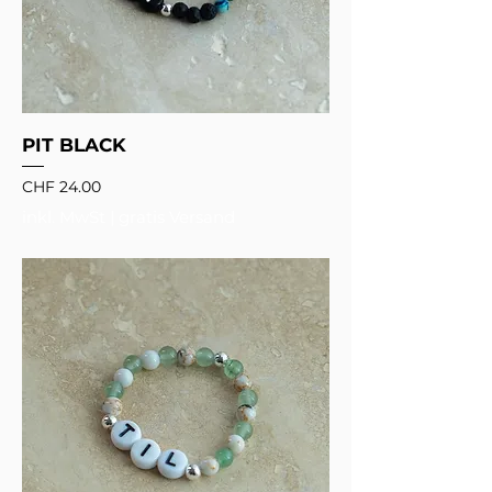
PIT BLACK
Preis
CHF 24.00
inkl. MwSt
|
gratis Versand