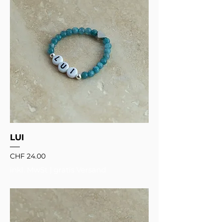
LUI
Preis
CHF 24.00
inkl. MwSt
|
gratis Versand