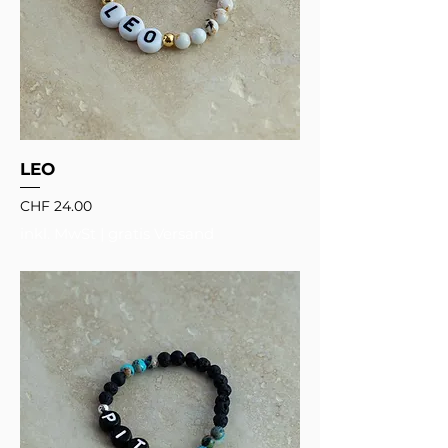
LEO
Preis
CHF 24.00
inkl. MwSt
|
gratis Versand