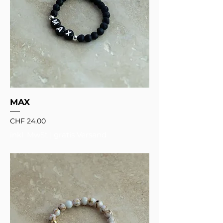
MAX
Preis
CHF 24.00
inkl. MwSt
|
gratis Versand