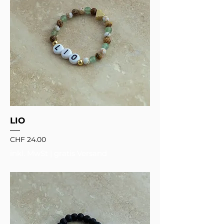
LIO
Preis
CHF 24.00
inkl. MwSt
|
gratis Versand