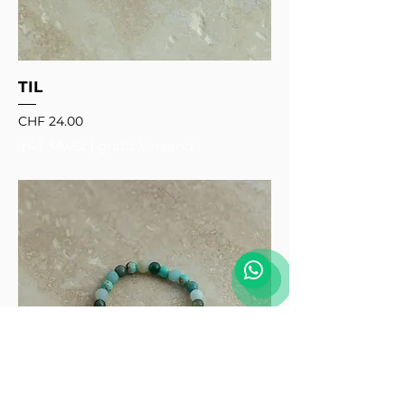
TIL
Preis
CHF 24.00
inkl. MwSt
|
gratis Versand