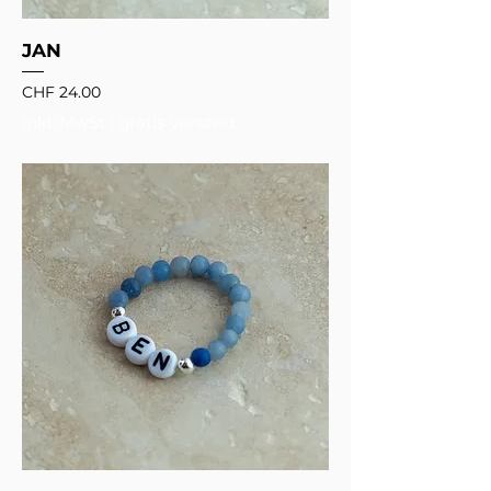
JAN
Preis
CHF 24.00
inkl. MwSt
|
gratis Versand