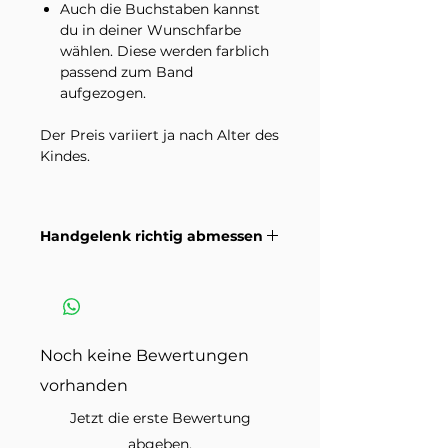
Auch die Buchstaben kannst
du in deiner Wunschfarbe
wählen. Diese werden farblich
passend zum Band
aufgezogen.
Der Preis variiert ja nach Alter des
Kindes.
Im Lieferumfang enthalten ist ein
Armband in der ausgewählten
Handgelenk richtig abmessen
Variante. Dekorationsmaterial
und andere Schmuckstücke auf
Wie du dein Handgelenk richtig
den Produktbildern sind nicht
misst damit die Grösse passt.
inbegriffen.
Anleitungsvideo >
Sicherheitshinweis
Noch keine Bewertungen
vorhanden
Aufgrund von
Verschluckungsgefahr ist
Jetzt die erste Bewertung
Kinderschmuck
abgeben.