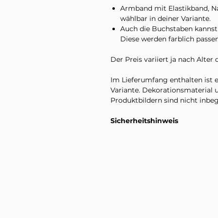
Armband mit Elastikband, Na
wählbar in deiner Variante.
Auch die Buchstaben kannst
Diese werden farblich pass
Der Preis variiert ja nach Alter 
Im Lieferumfang enthalten ist
Variante. Dekorationsmaterial
Produktbildern sind nicht inbeg
Sicherheitshinweis
Aufgrund von Verschluckungsg
nicht für Kinder unter 3 Jahren
Erwachsenen tragen. Vor jede
kontrollieren. Bei Beschädigu
entsorgen, da es verschluckbare 
Es handelt sich hierbei um kein
Bewahre das Armband trocken a