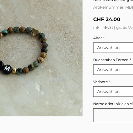
Artikelnummer: MB
Prei
CHF 24.00
inkl. MwSt
|
gratis V
Alter
*
Auswählen
Buchstaben Farben
*
Auswählen
Variante
*
Auswählen
Name oder Inizialen 