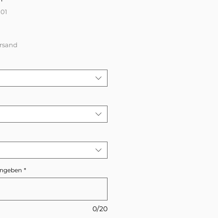
101
s
ersand
eingeben
*
0/20