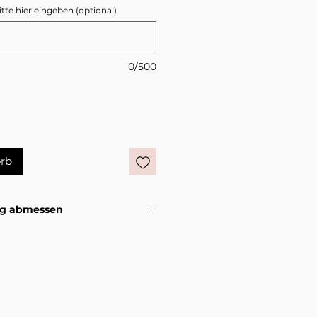
e hier eingeben (optional)
0/500
rb
ig abmessen
lenk richtig misst damit die
tungsvideo >