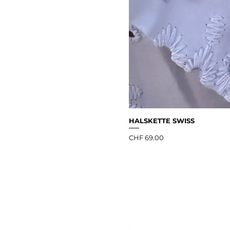
HALSKETTE SWISS
Preis
CHF 69.00
inkl. MwSt
|
gratis Versand