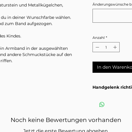
Änderungswünsche bitt
turstein und Metallkügelchen,
 du in deiner Wunschfarbe wählen.
end zum Band aufgezogen.
des Kindes.
Anzahl
*
 ein Armband in der ausgewählten
 und andere Schmuckstücke auf den
riffen.
In den Warenko
efahr ist Kinderschmuck
Handgelenk richt
 geeignet. Bitte nur unter Aufsicht von
m Gebrauch auf Schäden
Wie du dein Handge
ng ist das Produkt umgehend zu
Grösse passt.
Anlei
Kleinteile enthält.
Noch keine Bewertungen vorhanden
 Spielzeug.
uf. Da es sich bei den Buchstaben um
Jetzt die erste Bewertung abgeben.