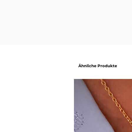
Acrylperlen handelt, ist es mög
verblasst.
Ähnliche Produkte