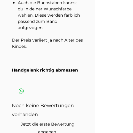
Auch die Buchstaben kannst
du in deiner Wunschfarbe
wählen. Diese werden farblich
passend zum Band
aufgezogen.
Der Preis variiert ja nach Alter des
Kindes.
Im Lieferumfang enthalten ist ein
Armband in der ausgewählten
Handgelenk richtig abmessen
Variante. Dekorationsmaterial
und andere Schmuckstücke auf
Wie du dein Handgelenk richtig
den Produktbildern sind nicht
misst damit die Grösse passt.
inbegriffen.
Anleitungsvideo >
Sicherheitshinweis
Noch keine Bewertungen
vorhanden
Aufgrund von
Verschluckungsgefahr ist
Jetzt die erste Bewertung
Kinderschmuck
abgeben.