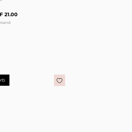
ndardpreis
Sale-Preis
F 21.00
ersand
rb