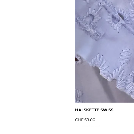
HALSKETTE SWISS
Preis
CHF 69.00
inkl. MwSt
|
gratis Versand