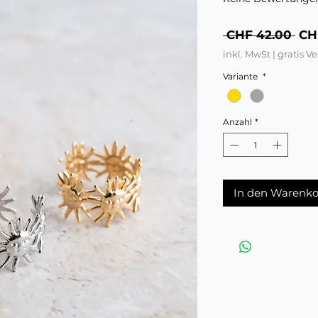
Sta
 CHF 42.00 
CH
inkl. MwSt
|
gratis V
Variante
*
Anzahl
*
In den Warenko