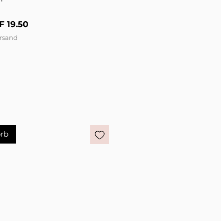
ndardpreis
Sale-Preis
F 19.50
ersand
rb