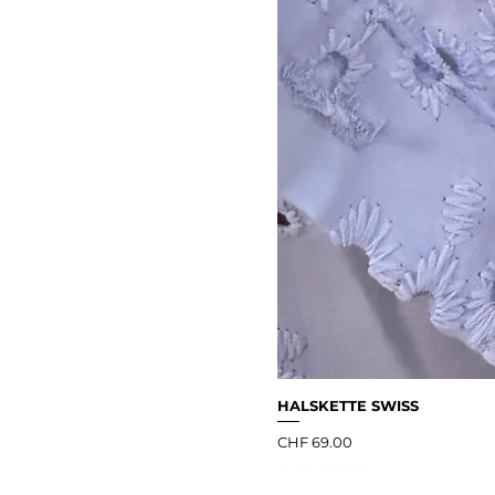
HALSKETTE SWISS
Preis
CHF 69.00
inkl. MwSt
|
gratis Versand