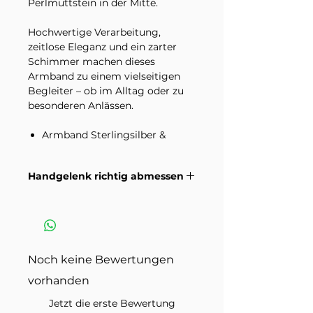
Perlmuttstein in der Mitte.
Hochwertige Verarbeitung,
zeitlose Eleganz und ein zarter
Schimmer machen dieses
Armband zu einem vielseitigen
Begleiter – ob im Alltag oder zu
besonderen Anlässen.
Armband Sterlingsilber &
Perlmutt
Länge 16 cm plus 2,5 cm
Handgelenk richtig abmessen
Verlängerung
Wie du dein Handgelenk richtig
Bitte beachte, dass Natursteine
misst damit die Grösse passt.
einzigartige und natürliche
Anleitungsvideo >
Materialien sind, und daher
Farbabweichungen und
Noch keine Bewertungen
Variationen in der Maserung
vorhanden
aufweisen können.
Jetzt die erste Bewertung
Im Lieferumfang enthalten ist ein