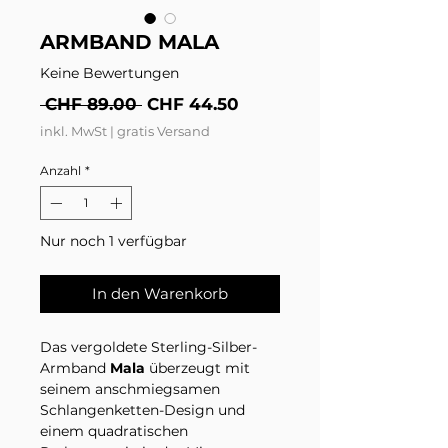
ARMBAND MALA
Keine Bewertungen
Standardpreis
Sale-Preis
 CHF 89.00 
CHF 44.50
inkl. MwSt
|
gratis Versand
Anzahl
*
Nur noch 1 verfügbar
In den Warenkorb
Das vergoldete Sterling-Silber-
Armband
Mala
überzeugt mit
seinem anschmiegsamen
Schlangenketten-Design und
einem quadratischen