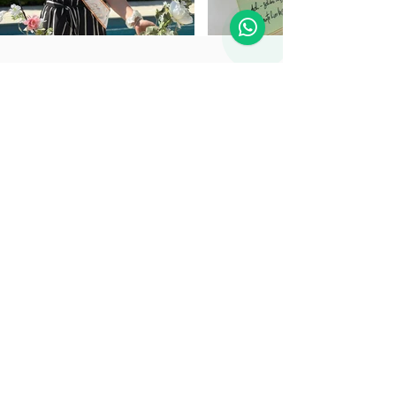
Bewertungen zum
Junggesellinnen Workshop
8. September 2025 um 10:50:52
Daniela
Es war eine tolle Erfahrung.
Ich habe mich von Anfang an sehr wohl
gefühlt. Die Begrüssung war warm und
herzlich, sowie die Begleitung durch den Kurs
bis hin zur Verabschiedung. Auch die
Dekoration hat das ganze wiederspiegelt mit
Liebe zum Detail.
Vielen Dank Katja
3. September 2025 um 13:18:44