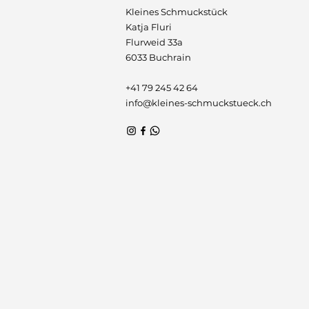
Kleines Schmuckstück
Katja Fluri
Flurweid 33a
6033 Buchrain
+41 79 245 42 64​
info@kleines-schmuckstueck.ch