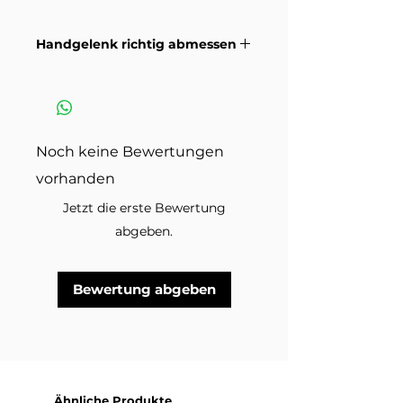
Variante. Dekorationsmaterial
und andere Schmuckstücke auf
Handgelenk richtig abmessen
den Produktbildern sind nicht
inbegriffen.
Wie du dein Handgelenk richtig
misst damit die Grösse passt.
Anleitungsvideo >
Noch keine Bewertungen
vorhanden
Jetzt die erste Bewertung
abgeben.
Bewertung abgeben
Ähnliche Produkte