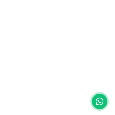
inkl. MwSt
|
gratis Versand
Datenschutz
Zahlungsmethoden:
AGB
Twint
Impressum
Debit-/Kreditkarten
Apple Pay
Google Pay