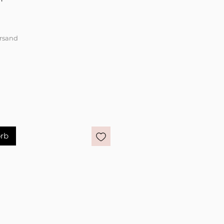
ersand
rb