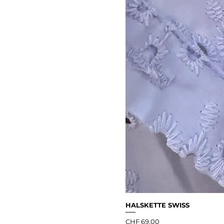
HALSKETTE SWISS
Preis
CHF 69.00