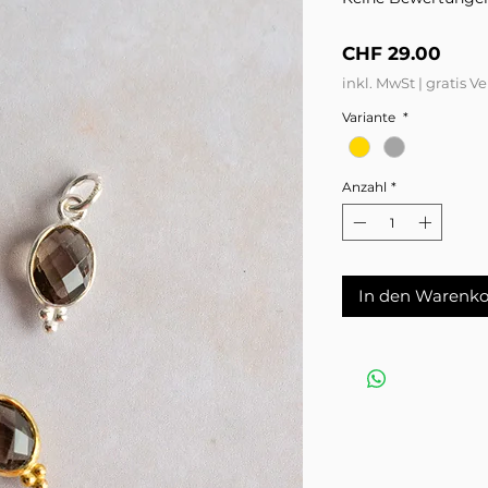
Preis
CHF 29.00
inkl. MwSt
|
gratis V
Variante
*
Anzahl
*
In den Warenko