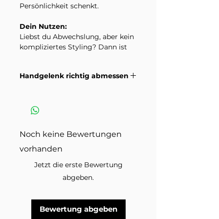
Persönlichkeit schenkt.
Dein Nutzen:
Liebst du Abwechslung, aber kein
kompliziertes Styling? Dann ist
dieses Armband die Lösung. Es
setzt automatisch einen Akzent,
Handgelenk richtig abmessen
kombiniert sich mühelos mit
neutralen Outfits und gibt
Wie du dein Handgelenk richtig
deinem Alltag ein bisschen mehr
misst damit die Grösse passt.
Farbe und Leichtigkeit.
Anleitungsvideo >
Produktinfo:
Noch keine Bewertungen
Elastikband
vorhanden
Naturstein 4 mm
Metallplättchen
Jetzt die erste Bewertung
Anhänger aus Edelstahl
abgeben.
Bitte beachte, dass Natursteine
einzigartige und natürliche
Bewertung abgeben
Materialien sind und daher