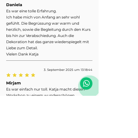
Daniela
Es war eine tolle Erfahrung.
Ich habe mich von Anfang an sehr wohl
gefühlt. Die Begrüssung war warm und
herzlich, sowie die Begleitung durch den Kurs
bis hin zur Verabschiedung. Auch die
Dekoration hat das ganze wiederspiegelt mit
Liebe zum Detail.
Vielen Dank Katja
3. September 2025 um 13:18:44
Mirjam
Es war einfach nur toll. Katja macht diesen
Workshop zu einem wunderschönen
einzigartigen Erlebniss. Wir waren 6 Frauen,
von Jung bis Alt und es hat jedem einzelnden
sehr gut gefallen und jede hat ein kleines ganz
persönliches Erinnerungsstück von diesem
schönen Tag. Jederzeit gerne wieder.