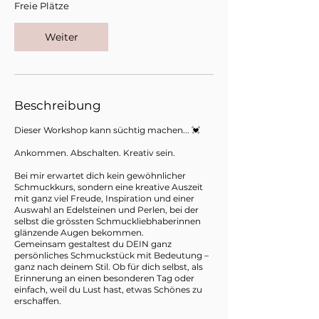
Freie Plätze
m
:
2
Weiter
4
.
O
k
t
Beschreibung
.
Dieser Workshop kann süchtig machen... 💓
Ankommen. Abschalten. Kreativ sein.
Bei mir erwartet dich kein gewöhnlicher
Schmuckkurs, sondern eine kreative Auszeit
mit ganz viel Freude, Inspiration und einer
Auswahl an Edelsteinen und Perlen, bei der
selbst die grössten Schmuckliebhaberinnen
glänzende Augen bekommen.
Gemeinsam gestaltest du DEIN ganz
persönliches Schmuckstück mit Bedeutung –
ganz nach deinem Stil. Ob für dich selbst, als
Erinnerung an einen besonderen Tag oder
einfach, weil du Lust hast, etwas Schönes zu
erschaffen.