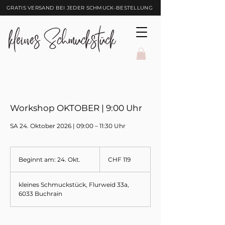
GRATIS VERSAND BEI JEDER SCHMUCK-BESTELLUNG
Workshop OKTOBER | 9:00 Uhr
SA 24. Oktober 2026 | 09:00 – 11:30 Uhr
119
Schweizer
Beginnt am: 24. Okt.
B
CHF 119
Franken
e
g
kleines Schmuckstück, Flurweid 33a,
i
6033 Buchrain
n
n
t
a