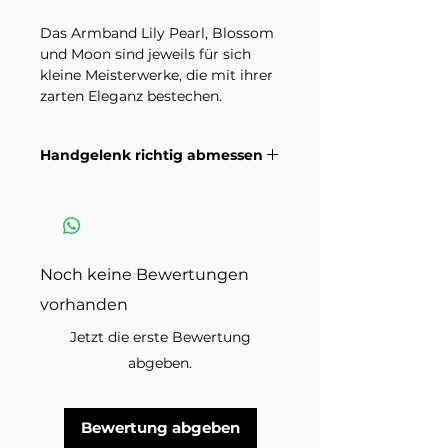
Das Armband Lily Pearl, Blossom
und Moon sind jeweils für sich
kleine Meisterwerke, die mit ihrer
zarten Eleganz bestechen.
Zusammen getragen, schaffen sie
ein harmonisches Gesamtbild. Ob
Handgelenk richtig abmessen
einzeln für einen dezenten Akzent
oder kombiniert für einen
Wie du dein Handgelenk richtig
besonderen Auftritt – jedes
misst damit die Grösse passt.
Armband erzählt seine eigene,
Anleitungsvideo >
zauberhafte Geschichte.
Noch keine Bewertungen
Elastikband
vorhanden
Geschliffener Rosenquarz 6 mm
Metallkugeln 4 mm
Jetzt die erste Bewertung
Zwischenplättchen Steringsilber
abgeben.
Bitte beachte, dass Natursteine
einzigartige und natürliche
Bewertung abgeben
Materialien sind, und daher