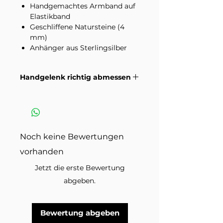
Handgemachtes Armband auf
Elastikband
Geschliffene Natursteine (4
mm)
Anhänger aus Sterlingsilber
Bitte beachte, dass Natursteine
Handgelenk richtig abmessen
einzigartige und natürliche
Materialien sind und daher
Wie du dein Handgelenk richtig
Farbabweichungen und
misst damit die Grösse passt.
Variationen in der Maserung
Anleitungsvideo >
aufweisen können.
Noch keine Bewertungen
Im Lieferumfang enthalten ist ein
vorhanden
Armband in der ausgewählten
Variante. Dekorationsmaterial
Jetzt die erste Bewertung
und andere Schmuckstücke auf
abgeben.
den Produktbildern sind nicht
inbegriffen.
Bewertung abgeben