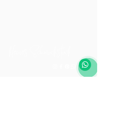
Club
Kontakt
Empfehlung
Versand & Rückgabe
Kooperationen
Reparaturen
Trends
Pflegehinweis
Events
Schmucktutorials
Datenschutz
Zahlungsmethoden:
AGB
Twint