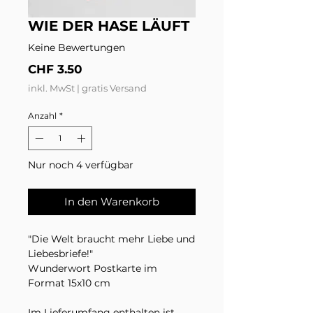
WIE DER HASE LÄUFT
Keine Bewertungen
Preis
CHF 3.50
inkl. MwSt
|
gratis Versand
Anzahl
*
Nur noch 4 verfügbar
In den Warenkorb
"Die Welt braucht mehr Liebe und
Liebesbriefe!"
Wunderwort Postkarte im
Format 15x10 cm
Im Lieferumfang enthalten ist