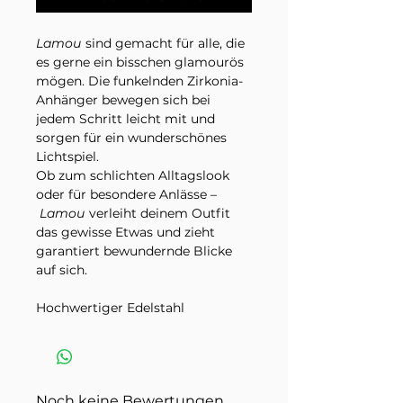
Lamou
sind gemacht für alle, die
es gerne ein bisschen glamourös
mögen. Die funkelnden Zirkonia-
Anhänger bewegen sich bei
jedem Schritt leicht mit und
sorgen für ein wunderschönes
Lichtspiel.
Ob zum schlichten Alltagslook
oder für besondere Anlässe –
Lamou
verleiht deinem Outfit
das gewisse Etwas und zieht
garantiert bewundernde Blicke
auf sich.
Hochwertiger Edelstahl
Funkelnde Zirkonia-Steine
Länge 2.5 cm
Wasserfest & langlebig
Erhältlich in Gold und Silber
Noch keine Bewertungen