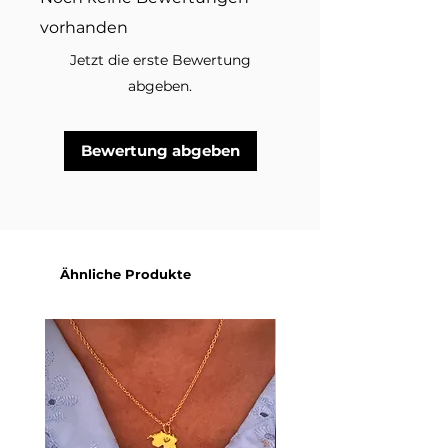
Ein Ohrschmuck, der strahlt –
vorhanden
genau wie du. ✨
Jetzt die erste Bewertung
Im Lieferumfang enthalten sind
abgeben.
Ohrstecker in der ausgewählten
Variante. Dekorationsmaterial
und andere Schmuckstücke auf
Bewertung abgeben
den Produktbildern sind nicht
inbegriffen.
Ähnliche Produkte