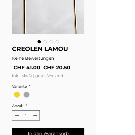
CREOLEN LAMOU
Keine Bewertungen
Standardpreis
Sale-Preis
 CHF 41.00 
CHF 20.50
inkl. MwSt
|
gratis Versand
Variante
*
Anzahl
*
In den Warenkorb