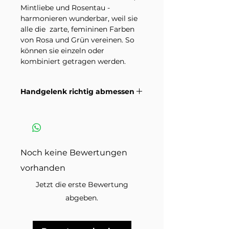
Mintliebe und Rosentau -
harmonieren wunderbar, weil sie
alle die zarte, femininen Farben
von Rosa und Grün vereinen. So
können sie einzeln oder
kombiniert getragen werden.
Elastikband
Handgelenk richtig abmessen
Naturstein 4 mm
Metallkugeln
Wie du dein Handgelenk richtig
misst damit die Grösse passt.
Bitte beachte, dass Natursteine
Anleitungsvideo >
einzigartige und natürliche
Materialien sind und daher
Noch keine Bewertungen
Farbabweichungen und
vorhanden
Variationen in der Maserung
aufweisen können.
Jetzt die erste Bewertung
abgeben.
Im Lieferumfang enthalten ist ein
Armband in der ausgewählten
Variante. Dekorationsmaterial