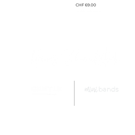
Preis
CHF 69.00
inkl. MwSt
|
gratis Versand