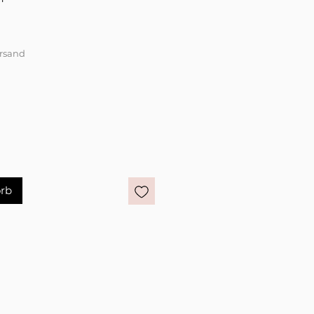
ersand
rb