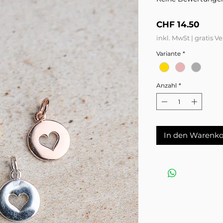
Preis
CHF 14.50
inkl. MwSt
|
gratis V
Variante
*
Anzahl
*
In den Warenko